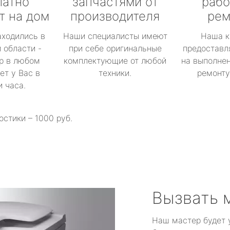
латно
запчастями от
рабо
т на дом
производителя
рем
аходились в
Наши специалисты имеют
Наша к
 области -
при себе оригинальные
предоставл
р в любом
комплектующие от любой
на выполнен
ет у Вас в
техники.
ремонту 
и часа.
остики – 1000 руб.
Вызвать 
Наш мастер будет 