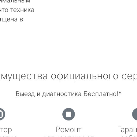
тимальным
что техника
ащена в
мущества официального се
Выезд и диагностика Бесплатно!*
тер
Ремонт
Гаран