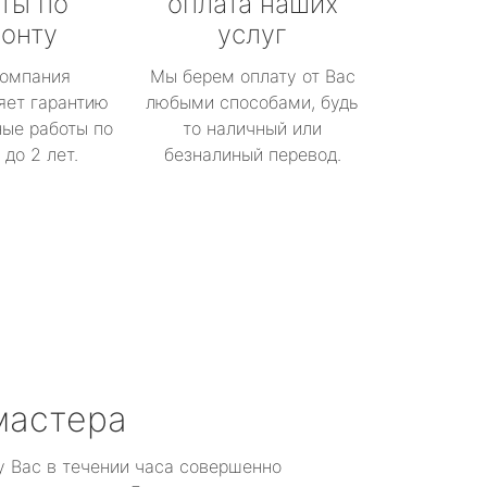
ты по
оплата наших
онту
услуг
омпания
Мы берем оплату от Вас
яет гарантию
любыми способами, будь
ые работы по
то наличный или
до 2 лет.
безналиный перевод.
мастера
у Вас в течении часа совершенно