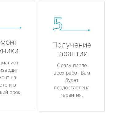
монт
Получение
хники
гарантии
циалист
Сразу после
изводит
всех работ Вам
монт на
будет
сте и в
предоставлена
кий срок.
гарантия.