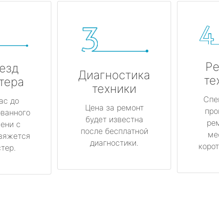
Ре
езд
Диагностика
те
тера
техники
Спе
ас до
Цена за ремонт
про
ованного
будет известна
ре
ени с
после бесплатной
ме
вяжется
диагностики.
корот
тер.