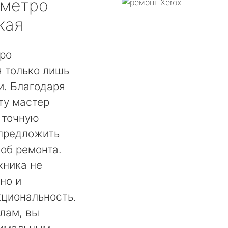
метро
кая
тро
 только лишь
. Благодаря
ту мастер
 точную
 предложить
об ремонта.
хника не
но и
кциональность.
лам, вы